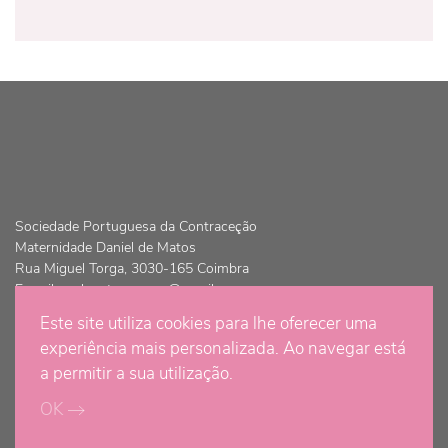
Sociedade Portuguesa da Contraceção
Maternidade Daniel de Matos
Rua Miguel Torga, 3030-165 Coimbra
E-mail:
spdcontracepcao@gmail.com
Este site utiliza cookies para lhe oferecer uma
© Copyright 2021 - Sociedade Portuguesa da Contraceção | Todos
experiência mais personalizada. Ao navegar está
os direitos são reservados
a permitir a sua utilização.
OK