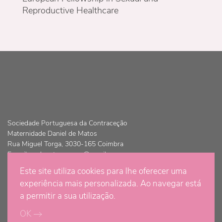
Reproductive Healthcare
Sociedade Portuguesa da Contraceção
Maternidade Daniel de Matos
Rua Miguel Torga, 3030-165 Coimbra
E-mail:
spdcontracepcao@gmail.com
Este site utiliza cookies para lhe oferecer uma
© Copyright 2021 - Sociedade Portuguesa da Contraceção | Todos
experiência mais personalizada. Ao navegar está
os direitos são reservados
a permitir a sua utilização.
OK