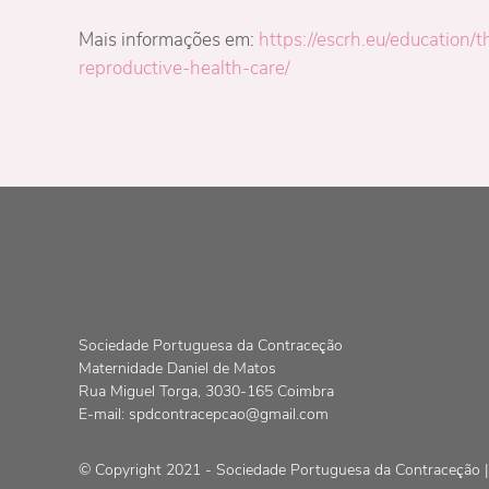
Mais informações em:
https://escrh.eu/education
reproductive-health-care/
Sociedade Portuguesa da Contraceção
Maternidade Daniel de Matos
Rua Miguel Torga, 3030-165 Coimbra
E-mail:
spdcontracepcao@gmail.com
© Copyright 2021 - Sociedade Portuguesa da Contraceção | 