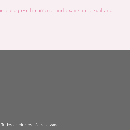
/the-ebcog-escrh-curricula-and-exams-in-sexual-and-
Todos os direitos são reservados