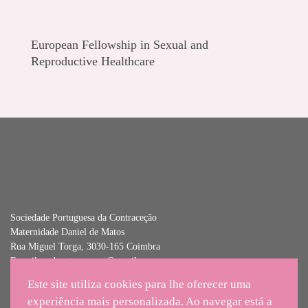
European Fellowship in Sexual and
Reproductive Healthcare
Sociedade Portuguesa da Contraceção
Maternidade Daniel de Matos
Rua Miguel Torga, 3030-165 Coimbra
E-mail:
spdcontracepcao@gmail.com
Este site utiliza cookies para lhe oferecer uma
© Copyright 2021 - Sociedade Portuguesa da Contraceção | Todos os
experiência mais personalizada. Ao navegar está a