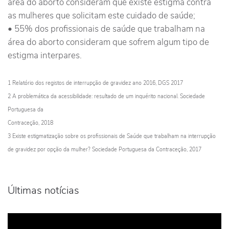
área do aborto consideram que existe estigma contra
as mulheres que solicitam este cuidado de saúde;
• 55% dos profissionais de saúde que trabalham na
área do aborto consideram que sofrem algum tipo de
estigma interpares.
1 Relatório dos registos de interrupção de gravidez ano 2016, DGS 2017
2 A problemática da acessibilidade: resultado de um inquérito nacional. Sociedade
Portuguesa da
Contraceção, 2018
3 Existe estigmatização sobre os profissionais de Saúde que trabalham na interrupção
de gravidez por
opção da mulher? Sociedade Portuguesa da Contraceção, 2017
Últimas notícias